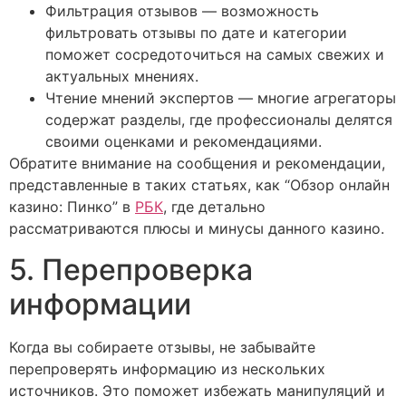
Фильтрация отзывов — возможность
фильтровать отзывы по дате и категории
поможет сосредоточиться на самых свежих и
актуальных мнениях.
Чтение мнений экспертов — многие агрегаторы
содержат разделы, где профессионалы делятся
своими оценками и рекомендациями.
Обратите внимание на сообщения и рекомендации,
представленные в таких статьях, как “Обзор онлайн
казино: Пинко” в
РБК
, где детально
рассматриваются плюсы и минусы данного казино.
5. Перепроверка
информации
Когда вы собираете отзывы, не забывайте
перепроверять информацию из нескольких
источников. Это поможет избежать манипуляций и