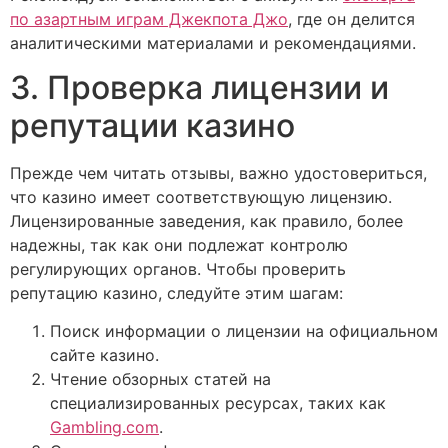
по азартным играм Джекпота Джо
, где он делится
аналитическими материалами и рекомендациями.
3. Проверка лицензии и
репутации казино
Прежде чем читать отзывы, важно удостовериться,
что казино имеет соответствующую лицензию.
Лицензированные заведения, как правило, более
надежны, так как они подлежат контролю
регулирующих органов. Чтобы проверить
репутацию казино, следуйте этим шагам:
Поиск информации о лицензии на официальном
сайте казино.
Чтение обзорных статей на
специализированных ресурсах, таких как
Gambling.com
.