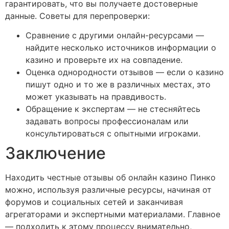
гарантировать, что вы получаете достоверные
данные. Советы для перепроверки:
Сравнение с другими онлайн-ресурсами —
найдите несколько источников информации о
казино и проверьте их на совпадение.
Оценка однородности отзывов — если о казино
пишут одно и то же в различных местах, это
может указывать на правдивость.
Обращение к экспертам — не стесняйтесь
задавать вопросы профессионалам или
консультироваться с опытными игроками.
Заключение
Находить честные отзывы об онлайн казино Пинко
можно, используя различные ресурсы, начиная от
форумов и социальных сетей и заканчивая
агрегаторами и экспертными материалами. Главное
— подходить к этому процессу внимательно,