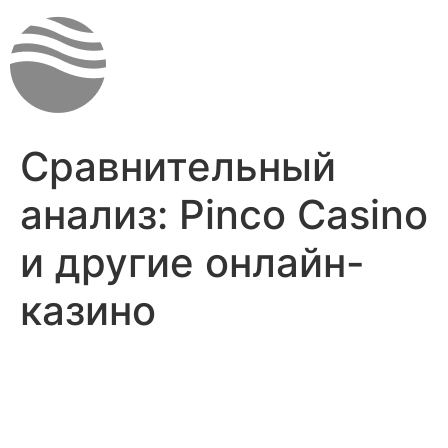
Skip
to
content
Сравнительный
анализ: Pinco Casino
и другие онлайн-
казино