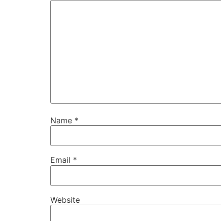
Name
*
Email
*
Website