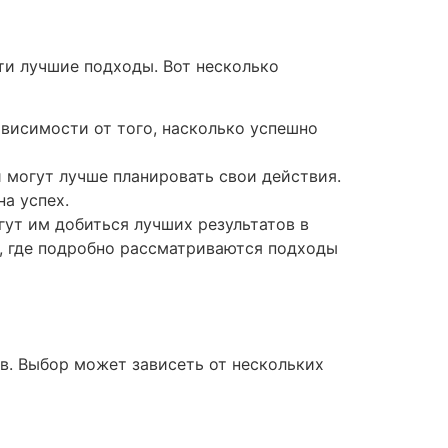
ти лучшие подходы. Вот несколько
висимости от того, насколько успешно
 могут лучше планировать свои действия.
а успех.
гут им добиться лучших результатов в
, где подробно рассматриваются подходы
ов. Выбор может зависеть от нескольких