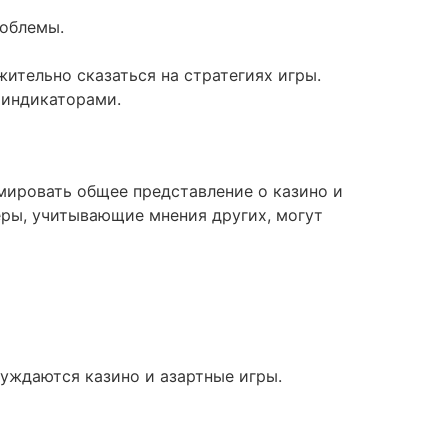
роблемы.
ительно сказаться на стратегиях игры.
 индикаторами.
мировать общее представление о казино и
леры, учитывающие мнения других, могут
уждаются казино и азартные игры.