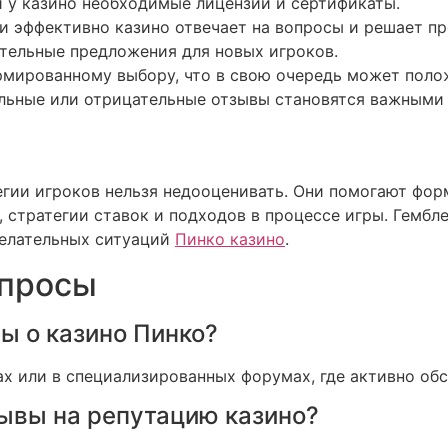
и у казино необходимые лицензии и сертификаты.
и эффективно казино отвечает на вопросы и решает п
тельные предложения для новых игроков.
мированному выбору, что в свою очередь может полож
льные или отрицательные отзывы становятся важными
егии игроков нельзя недооценивать. Они помогают фор
, стратегии ставок и подходов в процессе игры. Гемб
желательных ситуаций
Пинко казино
.
опросы
вы о казино Пинко?
х или в специализированных форумах, где активно обс
зывы на репутацию казино?