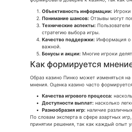
Объективность информации:
Игроки 
Понимание шансов:
Отзывы могут пом
Технические аспекты:
Пользователи 
стратегию выбора игры.
Качество поддержки:
Информация о 
важной.
Бонусы и акции:
Многие игроки делят
Как формируется мнение
Образ казино Пинко может изменяться на
мнения. Оценка казино часто формируется
Качества игрового процесса:
насколь
Доступности выплат:
насколько легк
Разнообразия игр:
наличие различных
По словам эксперта в сфере азартных игр
принятии решения, так как каждый опыт у