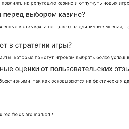
 повлиять на репутацию казино и отпугнуть новых игро
ы перед выбором казино?
енные в отзывах, а не только на единичные мнения, т
ют в стратегии игры?
айты, которые помогут игрокам выбрать более успешн
ные оценки от пользовательских отз
ъективными, так как основываются на фактических дан
uired fields are marked
*