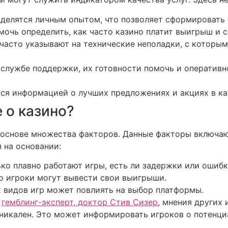
делятся личным опытом, что позволяет сформировать 
очь определить, как часто казино платит выигрыш и с
часто указывают на технические неполадки, с которым
службе поддержки, их готовности помочь и оперативн
ся информацией о лучших предложениях и акциях в ка
 о казино?
 основе множества факторов. Данные факторы включают
 на основании:
ко плавно работают игры, есть ли задержки или ошибк
о игроки могут вывести свои выигрыши.
 видов игр может повлиять на выбор платформы.
,
гемблинг-эксперт, доктор Стив Сизер
, мнения других
никален. Это может информировать игроков о потенци