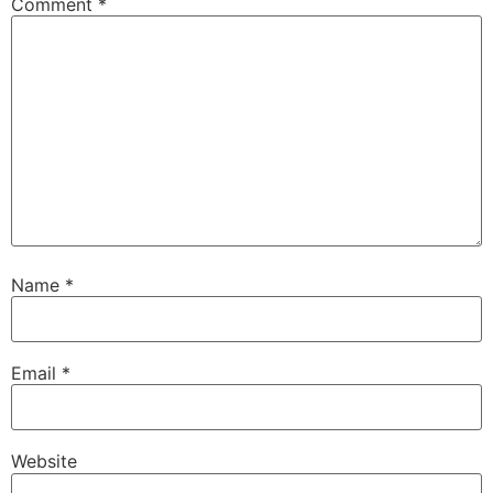
Comment
*
Name
*
Email
*
Website