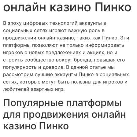
онлайн казино Пинко
В эпоху цифровых технологий аккаунты в
социальных сетях играют важную роль в
продвижении онлайн-казино, таких как Пинко. Эти
платформы позволяют не только информировать
игроков о новых предложениях и акциях, но и
строить сообщество вокруг бренда, повышая его
популярность и доверие. В данной статье мы
рассмотрим лучшие аккаунты Пинко в социальных
сетях, которые могут быть полезны для игроков и
любителей азартных игр.
Популярные платформы
для продвижения онлайн
казино Пинко