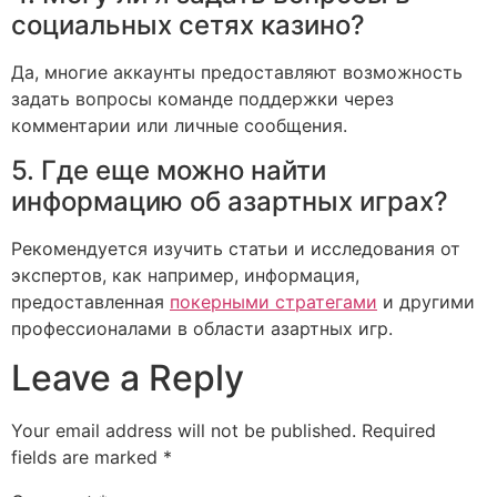
социальных сетях казино?
Да, многие аккаунты предоставляют возможность
задать вопросы команде поддержки через
комментарии или личные сообщения.
5. Где еще можно найти
информацию об азартных играх?
Рекомендуется изучить статьи и исследования от
экспертов, как например, информация,
предоставленная
покерными стратегами
и другими
профессионалами в области азартных игр.
Leave a Reply
Your email address will not be published.
Required
fields are marked
*