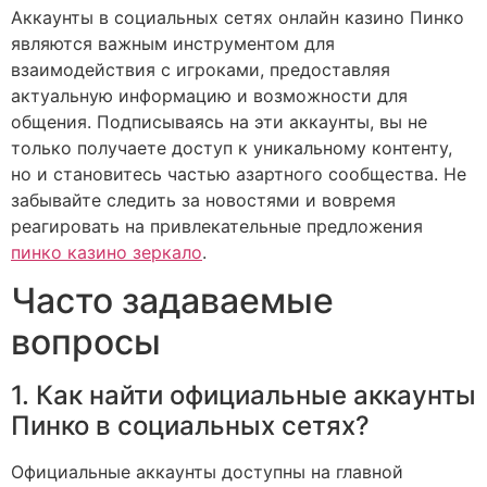
Аккаунты в социальных сетях онлайн казино Пинко
являются важным инструментом для
взаимодействия с игроками, предоставляя
актуальную информацию и возможности для
общения. Подписываясь на эти аккаунты, вы не
только получаете доступ к уникальному контенту,
но и становитесь частью азартного сообщества. Не
забывайте следить за новостями и вовремя
реагировать на привлекательные предложения
пинко казино зеркало
.
Часто задаваемые
вопросы
1. Как найти официальные аккаунты
Пинко в социальных сетях?
Официальные аккаунты доступны на главной