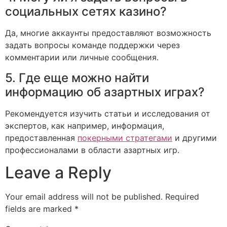
социальных сетях казино?
Да, многие аккаунты предоставляют возможность
задать вопросы команде поддержки через
комментарии или личные сообщения.
5. Где еще можно найти
информацию об азартных играх?
Рекомендуется изучить статьи и исследования от
экспертов, как например, информация,
предоставленная
покерными стратегами
и другими
профессионалами в области азартных игр.
Leave a Reply
Your email address will not be published.
Required
fields are marked
*