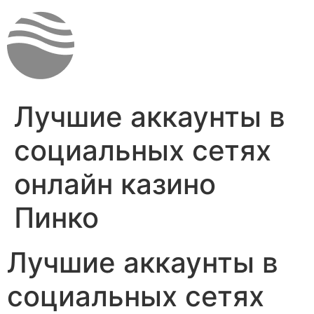
Skip
to
content
Лучшие аккаунты в
социальных сетях
онлайн казино
Пинко
Лучшие аккаунты в
социальных сетях