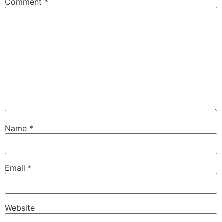
Comment
*
Name
*
Email
*
Website