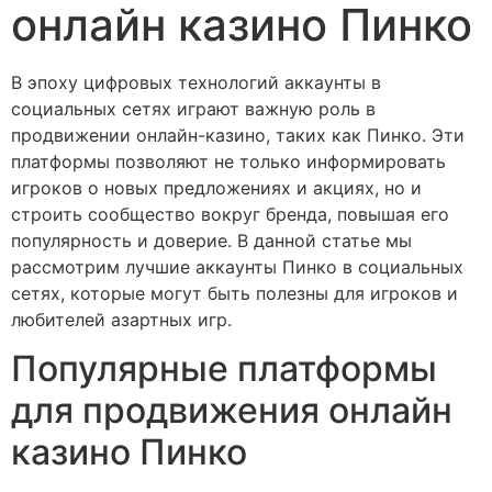
онлайн казино Пинко
В эпоху цифровых технологий аккаунты в
социальных сетях играют важную роль в
продвижении онлайн-казино, таких как Пинко. Эти
платформы позволяют не только информировать
игроков о новых предложениях и акциях, но и
строить сообщество вокруг бренда, повышая его
популярность и доверие. В данной статье мы
рассмотрим лучшие аккаунты Пинко в социальных
сетях, которые могут быть полезны для игроков и
любителей азартных игр.
Популярные платформы
для продвижения онлайн
казино Пинко