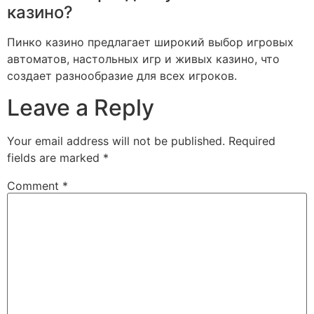
казино?
Пинко казино предлагает широкий выбор игровых
автоматов, настольных игр и живых казино, что
создает разнообразие для всех игроков.
Leave a Reply
Your email address will not be published.
Required
fields are marked
*
Comment
*