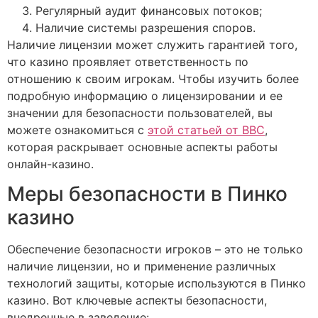
Регулярный аудит финансовых потоков;
Наличие системы разрешения споров.
Наличие лицензии может служить гарантией того,
что казино проявляет ответственность по
отношению к своим игрокам. Чтобы изучить более
подробную информацию о лицензировании и ее
значении для безопасности пользователей, вы
можете ознакомиться с
этой статьей от BBC
,
которая раскрывает основные аспекты работы
онлайн-казино.
Меры безопасности в Пинко
казино
Обеспечение безопасности игроков – это не только
наличие лицензии, но и применение различных
технологий защиты, которые используются в Пинко
казино. Вот ключевые аспекты безопасности,
внедренные в заведение: