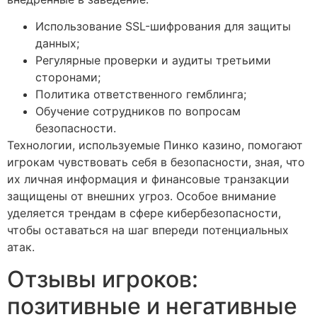
Использование SSL-шифрования для защиты
данных;
Регулярные проверки и аудиты третьими
сторонами;
Политика ответственного гемблинга;
Обучение сотрудников по вопросам
безопасности.
Технологии, используемые Пинко казино, помогают
игрокам чувствовать себя в безопасности, зная, что
их личная информация и финансовые транзакции
защищены от внешних угроз. Особое внимание
уделяется трендам в сфере кибербезопасности,
чтобы оставаться на шаг впереди потенциальных
атак.
Отзывы игроков:
позитивные и негативные