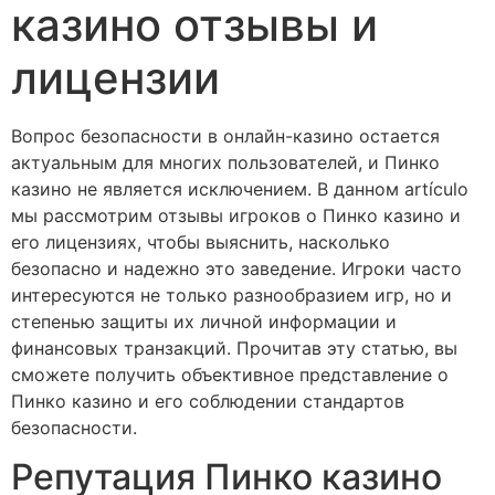
казино отзывы и
лицензии
Вопрос безопасности в онлайн-казино остается
актуальным для многих пользователей, и Пинко
казино не является исключением. В данном artículo
мы рассмотрим отзывы игроков о Пинко казино и
его лицензиях, чтобы выяснить, насколько
безопасно и надежно это заведение. Игроки часто
интересуются не только разнообразием игр, но и
степенью защиты их личной информации и
финансовых транзакций. Прочитав эту статью, вы
сможете получить объективное представление о
Пинко казино и его соблюдении стандартов
безопасности.
Репутация Пинко казино