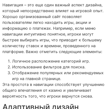
Навигация – это еще один важный аспект дизайна,
который непосредственно влияет на игровой опыт.
Хорошо организованный сайт позволяет
пользователям легко находить игры, акции и
информацию о платежах. Например, если меню
навигации интуитивно понятное, игроки могут
быстрее выбирать игры, что приводит к большему
количеству ставок и времени, проведенного на
платформе. Важно отметить следующие элементы:
Логичное расположение категорий игр.
Использование фильтров для поиска.
Отображение популярных или рекомендуемых
игр на главной странице.
Эта простота в навигации способствует улучшению
общего впечатления от казино и увеличивает
вероятность того, что игроки вернутся снова.
Адаптивный дизайн