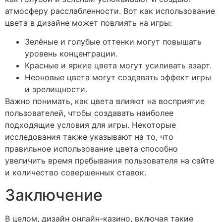
атмосферу расслабленности. Вот как использование
цвета в дизайне может повлиять на игры:
Зелёные и голубые оттенки могут повышать
уровень концентрации.
Красные и яркие цвета могут усиливать азарт.
Неоновые цвета могут создавать эффект игры
и зрелищности.
Важно понимать, как цвета влияют на восприятие
пользователей, чтобы создавать наиболее
подходящие условия для игры. Некоторые
исследования также указывают на то, что
правильное использование цвета способно
увеличить время пребывания пользователя на сайте
и количество совершенных ставок.
Заключение
В целом, дизайн онлайн-казино, включая такие