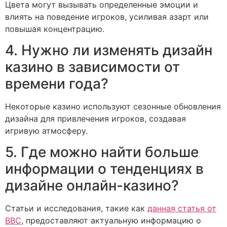
Цвета могут вызывать определенные эмоции и
влиять на поведение игроков, усиливая азарт или
повышая концентрацию.
4. Нужно ли изменять дизайн
казино в зависимости от
времени года?
Некоторые казино используют сезонные обновления
дизайна для привлечения игроков, создавая
игривую атмосферу.
5. Где можно найти больше
информации о тенденциях в
дизайне онлайн-казино?
Статьи и исследования, такие как
данная статья от
BBC
, предоставляют актуальную информацию о