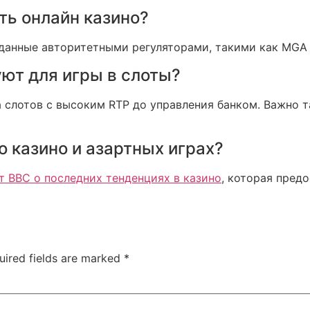
ть онлайн казино?
ыданные авторитетными регуляторами, такими как MGA
уют для игры в слоты?
 слотов с высоким RTP до управления банком. Важно 
о казино и азартных играх?
от BBC о последних тенденциях в казино
, которая пред
uired fields are marked
*