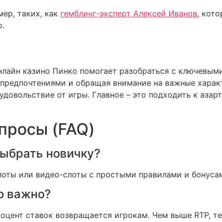
мер, таких, как
гемблинг-эксперт Алексей Иванов
, кот
р.
онлайн казино Пинко помогает разобраться с ключевым
 предпочтениями и обращая внимание на важные харак
удовольствие от игры. Главное – это подходить к аза
просы (FAQ)
выбрать новичку?
оты или видео-слоты с простыми правилами и бонуса
то важно?
процент ставок возвращается игрокам. Чем выше RTP, 