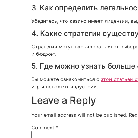
3. Как определить легальнос
Убедитесь, что казино имеет лицензии, в
4. Какие стратегии существ
Стратегии могут варьироваться от выбора
и бюджет.
5. Где можно узнать больше 
Вы можете ознакомиться с
этой статьей 
игр и новостях индустрии.
Leave a Reply
Your email address will not be published.
Req
Comment
*