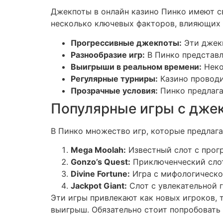
Джекпоты в онлайн казино Пинко имеют с
несколько ключевых факторов, влияющих 
Прогрессивные джекпоты:
Эти джекп
Разнообразие игр:
В Пинко представл
Выигрыши в реальном времени:
Неко
Регулярные турниры:
Казино проводи
Прозрачные условия:
Пинко предлагае
Популярные игры с дже
В Пинко множество игр, которые предлаг
Mega Moolah:
Известный слот с прог
Gonzo’s Quest:
Приключенческий слот
Divine Fortune:
Игра с мифологическо
Jackpot Giant:
Слот с увлекательной 
Эти игры привлекают как новых игроков,
выигрыш. Обязательно стоит попробовать 