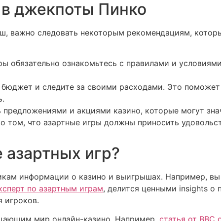
 в джекпоты Пинко
ш, важно следовать некоторым рекомендациям, которы
ы обязательно ознакомьтесь с правилами и условиям
бюджет и следите за своими расходами. Это поможет 
ь.
 предложениями и акциями казино, которые могут знач
о том, что азартные игры должны приносить удовольст
е азартных игр?
кам информации о казино и выигрышах. Например, вы
ксперт по азартным играм
, делится ценными insights о
 игроков.
ещающим мир онлайн-казино. Например,
статья от BBC 