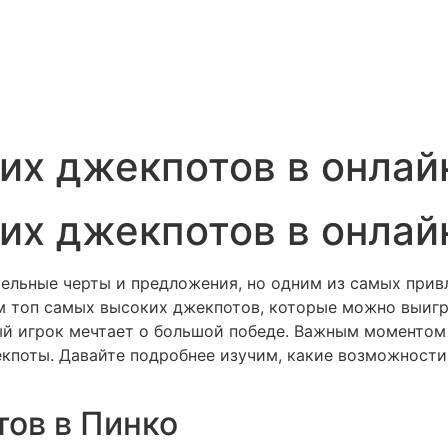
их джекпотов в онлай
их джекпотов в онлай
тельные черты и предложения, но одним из самых при
м топ самых высоких джекпотов, которые можно выигра
й игрок мечтает о большой победе. Важным моментом 
кпоты. Давайте подробнее изучим, какие возможности 
ов в Пинко