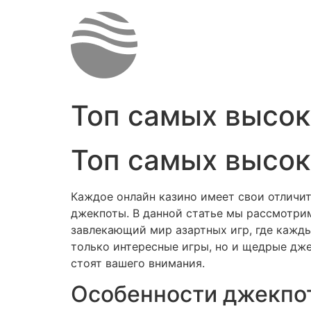
Skip
to
content
Топ самых высок
Топ самых высок
Каждое онлайн казино имеет свои отличи
джекпоты. В данной статье мы рассмотри
завлекающий мир азартных игр, где кажды
только интересные игры, но и щедрые дже
стоят вашего внимания.
Особенности джекпот