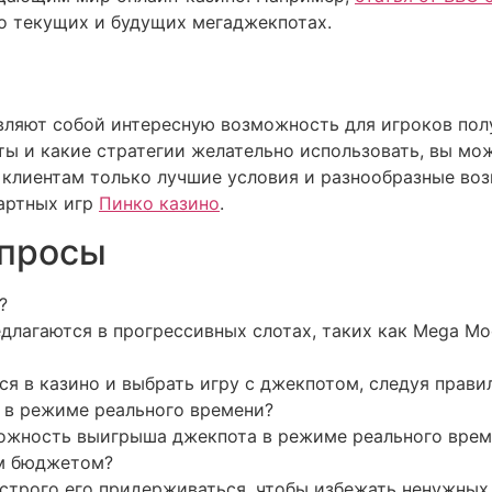
о текущих и будущих мегаджекпотах.
вляют собой интересную возможность для игроков полу
ы и какие стратегии желательно использовать, вы мож
 клиентам только лучшие условия и разнообразные воз
артных игр
Пинко казино
.
опросы
?
лагаются в прогрессивных слотах, таких как Mega Mool
я в казино и выбрать игру с джекпотом, следуя прави
т в режиме реального времени?
ожность выигрыша джекпота в режиме реального времен
ым бюджетом?
строго его придерживаться, чтобы избежать ненужных 