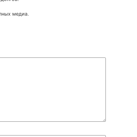
пных медиа.