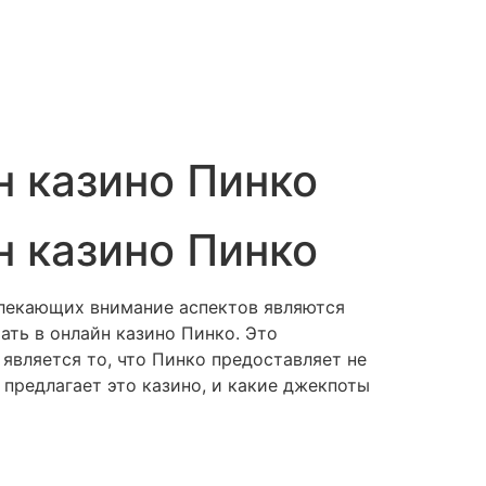
н казино Пинко
н казино Пинко
влекающих внимание аспектов являются
ть в онлайн казино Пинко. Это
является то, что Пинко предоставляет не
предлагает это казино, и какие джекпоты